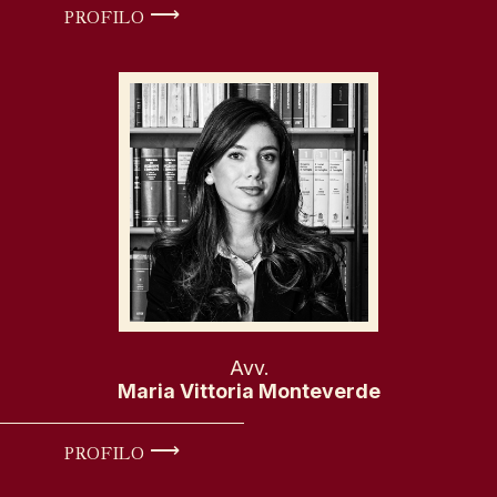
PROFILO
Avv.
Maria Vittoria Monteverde
PROFILO